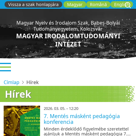
Ugrás
Vissza a szak honlapjára
Magyar
Română
English
a
tartalomra
Magyar Nyelv és Irodalom Szak, Babeș-Bolyai
Tudományegyetem, Kolozsvár
MAGYAR IRODALOMTUDOMÁNYI
INTÉZET
Címlap
Hírek
Hírek
2026. 03. 05. – 12:20
7. Mentés másként pedagógia
konferencia
Minden érdeklődő figyelmébe szeretettel
ajánljuk a Mentés másként pedagógia 7.