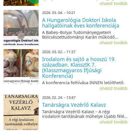
konferenciáját. Még néhány napig egy kis
olvasd tovább
támogatással is hozzá lehet járulni a
konferncia megvalósulásához.
2026. 03. 04. – 10:21
A Hungarológia Doktori Iskola
hallgatóinak éves konferenciája
A Babeș–Bolyai Tudományegyetem
Bölcsészettudományi Karán működő
Hungarológia Doktori Iskola a korábbi
olvasd tovább
évekhez hasonlóan idén is megszervezi
doktoranduszai szakmai konferenciáját.
2026. 03. 02. – 11:37
Irodalom és sajtó a hosszú 19.
században. KlasszIK 7.
(Klasszmagyaros Ifjúsági
Konferencia)
A konferencia felhívása INNEN letölthető.
olvasd tovább
2026. 02. 24. – 13:47
Tanárságra Vezérlő Kalavz
Tanárságra Vezérlő Kalavz – A régi
irodalom tanításának műhelye Újabb félév,
újabb műhelysorozat!
olvasd tovább