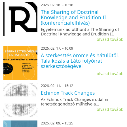
2026. 02. 18. – 10:16
The Sharing of Doctrinal
Knowledge and Erudition II.
(konferenciafelhívás)
Egyetemünk ad otthont a The Sharing of
Doctrinal Knowledge and Erudition II.
olvasd tovább
2026. 02. 17. – 10:09
A szerkesztés öröme és hátulütői.
Találkozás a Látó folyóirat
szerkesztőségével
olvasd tovább
2026. 02. 11. – 15:12
Echinox Track Changes
Az Echinox Track Changes irodalmi
tehetséggondozó műhelye a
bölcsészhallgatók számára kínál
olvasd tovább
lehetőséget arra, hogy alkotói, műfordítói
és szövegelemzői készségeikkel az
egyetemi képzés nyújtotta intézményes
2026. 02. 09. – 15:25
kere