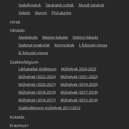
hunlit
Szabályzatok
Tanáraink voltak
Társult tanárok
Videók
Alumni
Phd alumni
Hírek
Oktatás
Alapképzés
Mesteri képzés
Doktori képzés
Szakmai gyakorlat
Könyvtárak
I. fokozati vizsga
II. fokozati vizsga
Szakkollégium
Láthatatlan Kollégium
Műhelyek 2024-2025
Műhelyek (2022-2023)
Műhelyek (2021-2022)
Műhelyek (2020-2021)
Műhelyek (2019-2020)
Műhelyek (2018-2019)
Műhelyek (2017-2018)
Műhelyek (2016-2017)
Műhelyek (2015-2016)
Szakkollégiumi műhelyek 2011/2012
Kutatás
Erasmus+