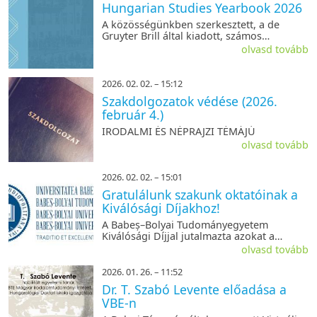
Hungarian Studies Yearbook 2026
A közösségünkben szerkesztett, a de
Gruyter Brill által kiadott, számos
nemzetközi adatbázisban jegyzett
olvasd tovább
Hungarian Studies Yearbook 2026-os
számába vár cikkeket.
2026. 02. 02. – 15:12
Szakdolgozatok védése (2026.
február 4.)
IRODALMI ÉS NÉPRAJZI TÉMÁJÚ
olvasd tovább
2026. 02. 02. – 15:01
Gratulálunk szakunk oktatóinak a
Kiválósági Díjakhoz!
A Babeș–Bolyai Tudományegyetem
Kiválósági Díjjal jutalmazta azokat a
munkatársait, akik kiemelkedő
olvasd tovább
teljesítményt nyújtottak az oktatás, a
kutatás vagy az innováció területén.
2026. 01. 26. – 11:52
Szakunk oktatói közül idén ketten is
Dr. T. Szabó Levente előadása a
díjazásban részesültek.
VBE-n