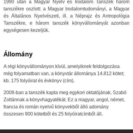
1990 után a Magyar Nyelv és Irodalom Tanszék három
tanszékre oszlott: a Magyar Irodalomtudományi, a Magyar
és Általános Nyelvészeti, ill. a Néprajz és Antropológia
Tanszékre, e három tanszék könyvállományát azonban
egységesen kezeljük.
Állomány
A régi könyvállományon kívül, amelyiknek feldolgozása
még folyamatban van, a könyvtár állománya 14.812 kötet;
kb. 175 folyóirat és évkönyv (cím).
2008-ban a tanszék kapta meg egykori oktatójának, Szabó
Zoltánnak a könyvhagyatékát. Ez a magyar, angol, német,
francia és román nyelvű könyvekből álló adomány
összesen 900 kötetből és 25 folyóiratcímből áll.