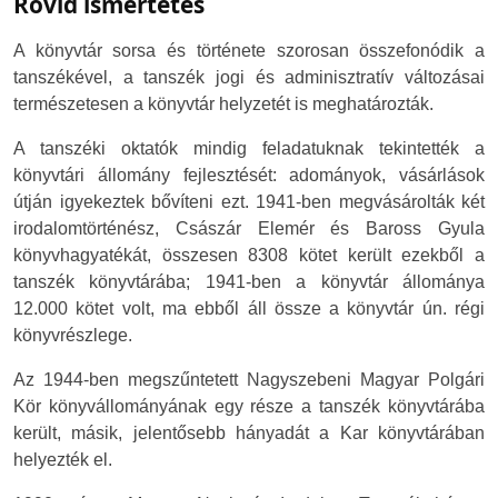
Rövid ismertetés
A könyvtár sorsa és története szorosan összefonódik a
tanszékével, a tanszék jogi és adminisztratív változásai
természetesen a könyvtár helyzetét is meghatározták.
A tanszéki oktatók mindig feladatuknak tekintették a
könyvtári állomány fejlesztését: adományok, vásárlások
útján igyekeztek bővíteni ezt. 1941-ben megvásárolták két
irodalomtörténész, Császár Elemér és Baross Gyula
könyvhagyatékát, összesen 8308 kötet került ezekből a
tanszék könyvtárába; 1941-ben a könyvtár állománya
12.000 kötet volt, ma ebből áll össze a könyvtár ún. régi
könyvrészlege.
Az 1944-ben megszűntetett Nagyszebeni Magyar Polgári
Kör könyvállományának egy része a tanszék könyvtárába
került, másik, jelentősebb hányadát a Kar könyvtárában
helyezték el.