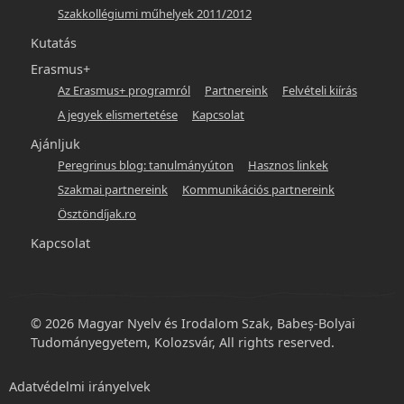
Szakkollégiumi műhelyek 2011/2012
Kutatás
Erasmus+
Az Erasmus+ programról
Partnereink
Felvételi kiírás
A jegyek elismertetése
Kapcsolat
Ajánljuk
Peregrinus blog: tanulmányúton
Hasznos linkek
Szakmai partnereink
Kommunikációs partnereink
Ösztöndíjak.ro
Kapcsolat
© 2026 Magyar Nyelv és Irodalom Szak, Babeș-Bolyai
Tudományegyetem, Kolozsvár, All rights reserved.
Footer
Adatvédelmi irányelvek