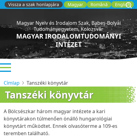
Ugrás
Vissza a szak honlapjára
Magyar
Română
English
a
tartalomra
Magyar Nyelv és Irodalom Szak, Babeș-Bolyai
Tudományegyetem, Kolozsvár
MAGYAR IRODALOMTUDOMÁNYI
INTÉZET
Címlap
Tanszéki könyvtár
Tanszéki könyvtár
A Bölcsészkar három magyar intézete a kari
könyvtárakon túlmenően önálló hungarológiai
könyvtárt működtet. Ennek olvasóterme a 109-es
teremben található.