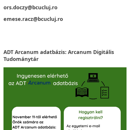
ors.doczy@bcucluj.ro
emese.racz@bcucluj.ro
ADT Arcanum adatbázis:
Arcanum Digitális
Tudománytár