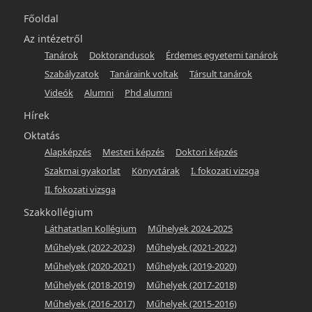
Főmenü
Főoldal
-
Az intézetről
Tanárok
Doktorandusok
Érdemes egyetemi tanárok
hunlit
Szabályzatok
Tanáraink voltak
Társult tanárok
Videók
Alumni
Phd alumni
Hírek
Oktatás
Alapképzés
Mesteri képzés
Doktori képzés
Szakmai gyakorlat
Könyvtárak
I. fokozati vizsga
II. fokozati vizsga
Szakkollégium
Láthatatlan Kollégium
Műhelyek 2024-2025
Műhelyek (2022-2023)
Műhelyek (2021-2022)
Műhelyek (2020-2021)
Műhelyek (2019-2020)
Műhelyek (2018-2019)
Műhelyek (2017-2018)
Műhelyek (2016-2017)
Műhelyek (2015-2016)