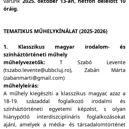
várunk
2025. október 13-án, hétfőn délelőtt 10
óráig.
TEMATIKUS MŰHELYKÍNÁLAT (2025-2026)
1. Klasszikus magyar irodalom- és
színháztörténeti műhely
műhelyvezetők:
T Szabó Levente
(tszabo.levente@ubbcluj.ro), Zabán Márta
(zabanmarti@gmail.com)
műhelyleírás:
A műhely kiegészíti a klasszikus magyar, azaz a
18-19. századdal foglalkozó irodalmi és
színháztörténeti egyetemi képzést, s olyan
hiánypótló interdiszciplináris foglalkozásokat
ajánl, amelyek a média- és társadalomtörténet