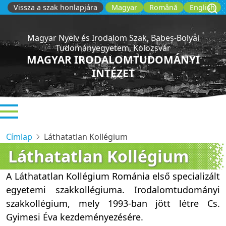
Ugrás
Vissza a szak honlapjára
Magyar
Română
English
a
tartalomra
Magyar Nyelv és Irodalom Szak, Babeș-Bolyai
Tudományegyetem, Kolozsvár
MAGYAR IRODALOMTUDOMÁNYI
INTÉZET
Címlap
Láthatatlan Kollégium
Láthatatlan Kollégium
A Láthatatlan Kollégium Románia első specializált
egyetemi szakkollégiuma. Irodalomtudományi
szakkollégium, mely 1993-ban jött létre Cs.
Gyimesi Éva kezdeményezésére.