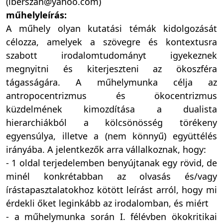
(iberszan@yahoo.com)
műhelyleírás:
A műhely olyan kutatási témák kidolgozását
célozza, amelyek a szövegre és kontextusra
szabott irodalomtudományt igyekeznek
megnyitni és kiterjeszteni az ökoszféra
tágasságára. A műhelymunka célja az
antropocentrizmus és ökocentrizmus
küzdelmének kimozdítása a dualista
hierarchiákból a kölcsönösség törékeny
egyensúlya, illetve a (nem könnyű) együttélés
irányába. A jelentkezők arra vállalkoznak, hogy:
- 1 oldal terjedelemben benyújtanak egy rövid, de
minél konkrétabban az olvasás és/vagy
írástapasztalatokhoz kötött leírást arról, hogy mi
érdekli őket leginkább az irodalomban, és miért
- a műhelymunka során I. félévben ökokritikai