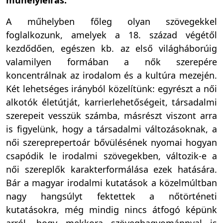
műhelyleírás:
A műhelyben főleg olyan szövegekkel
foglalkozunk, amelyek a 18. század végétől
kezdődően, egészen kb. az első világháborúig
valamilyen formában a nők szerepére
koncentrálnak az irodalom és a kultúra mezején.
Két lehetséges irányból közelítünk: egyrészt a női
alkotók életútját, karrierlehetőségeit, társadalmi
szerepeit vesszük számba, másrészt viszont arra
is figyelünk, hogy a társadalmi változásoknak, a
női szereprepertoár bővülésének nyomai hogyan
csapódik le irodalmi szövegekben, változik-e a
női szereplők karakterformálása ezek hatására.
Bár a magyar irodalmi kutatások a közelmúltban
nagy hangsúlyt fektettek a nőtörténeti
kutatásokra, még mindig nincs átfogó képünk