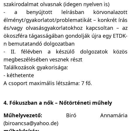
szakirodalmat olvasnak (idegen nyelven is)
- a benyújtott leírásban körvonalazott
élményt/gyakorlatot/problematikát – konkrét írás
és/vagy olvasásgyakorlatokhoz kapcsoltan – az
ökoszféra tágasságában gondolják újra egy ETDK-
n bemutatandó dolgozatban
- II. félévben a készülő dolgozatok közös
megbeszélésében vesznek részt
Találkozások gyakorisága:
- kéthetente
A csoport maximális létszáma: 7 fő.
4. Fókuszban a nők – Nőtörténeti műhely
Műhelyvezető:
Biró Annamária
(biroancsa@yahoo.de)