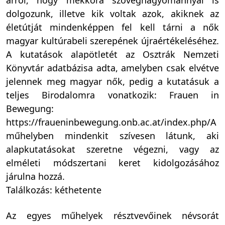
arról, hogy mekkora szöveghagyománnyal is
dolgozunk, illetve kik voltak azok, akiknek az
életútját mindenképpen fel kell tárni a nők
magyar kultúrabeli szerepének újraértékeléséhez.
A kutatások alapötletét az Osztrák Nemzeti
Könyvtár adatbázisa adta, amelyben csak elvétve
jelennek meg magyar nők, pedig a kutatásuk a
teljes Birodalomra vonatkozik: Frauen in
Bewegung:
https://fraueninbewegung.onb.ac.at/index.php/A
műhelyben mindenkit szívesen látunk, aki
alapkutatásokat szeretne végezni, vagy az
elméleti módszertani keret kidolgozásához
járulna hozzá.
Találkozás: kéthetente
Az egyes műhelyek résztvevőinek névsorát