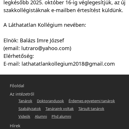
legkésőbb 2025. október 16-ig véglegesítjük, az új
szakkollégistáknak e-mailben értesítést küldünk.
A Láthatatlan Kollégium nevében:
Elnök: Balázs Imre József
(email: lutraro@yahoo.com)
Elérhetőség:
E-mail: lathatatlankollegium2018@gmail.com
Főmenü
Főoldal
-
Az intézetről
Tanárok
Doktorandusok
Érdemes egyetemi tanárok
hunlit
Szabályzatok
Tanáraink voltak
Társult tanárok
Videók
Alumni
Phd alumni
Hírek