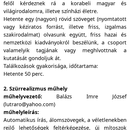
felől kérdeznek rá a korabeli magyar és
világirodalomra, illetve színházi életre.
Hetente egy (nagyon) rövid szöveget (nyomtatott
vagy kéziratos forrást, illetve friss, izgalmas
szakirodalmat) olvasunk együtt, friss hazai és
nemzetközi kiadványokról beszélünk, a csoport
valamelyik tagjának vagy meghívottnak a
kutatását gondoljuk át.
Találkozások gyakorisága, időtartama:
Hetente 50 perc.
2. Szürrealizmus műhely
műhelyvezető:
Balázs Imre József
(lutraro@yahoo.com)
műhelyleírás:
Automatikus írás, álomszövegek, a véletlenekben
rejlő lehetőségek feltérképezése, új mítoszok