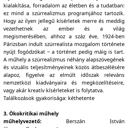
kialakítása, forradalom az életben és a tudatban:
ez mind a szürrealizmus programjához tartozik.
Hogy az ilyen jellegű kísérletek merre és meddig
vezethetnek az ember és a világ
megismerésében, ahhoz a száz éve, 1924-ben
Párizsban indult szürrealista mozgalom története
nyújt fogódzókat ‒ a történet pedig máig is tart.
A műhely a szürrealizmus néhány alapszövegének
és vizuális teljesítményeinek közös átbeszélésére
alapoz, figyelve az elmúlt időszak releváns
nemzetközi kiadványaira és megközelítéseire,
vagy akár kreatív kísérleteket is folytatva.
Találkozások gyakorisága: kéthetente
3. Ökokritikai műhely
műhelyvezető:
Berszán István