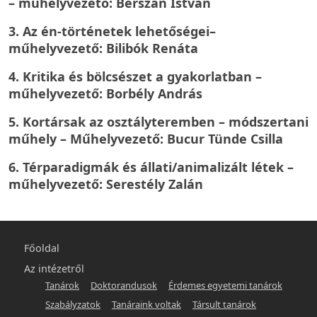
– műhelyvezető: Berszán István
3.
Az én-történetek lehetőségei
–
műhelyvezető: Bilibók Renáta
4.
Kritika és bölcsészet a gyakorlatban
–
műhelyvezető: Borbély András
5.
Kortársak az osztályteremben
– módszertani
műhely – Műhelyvezető: Bucur Tünde Csilla
6.
Térparadigmák és állati/animalizált létek
–
műhelyvezető: Serestély Zalán
Főmenü
Főoldal
-
Az intézetről
Tanárok
Doktorandusok
Érdemes egyetemi tanárok
hunlit
Szabályzatok
Tanáraink voltak
Társult tanárok