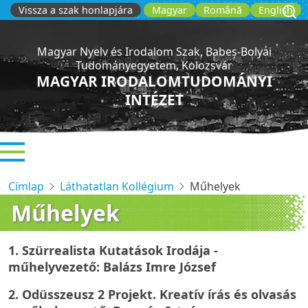
Ugrás
Vissza a szak honlapjára
Magyar
Română
English
a
tartalomra
Magyar Nyelv és Irodalom Szak, Babeș-Bolyai
Tudományegyetem, Kolozsvár
MAGYAR IRODALOMTUDOMÁNYI
INTÉZET
Címlap
Láthatatlan Kollégium
Műhelyek
Műhelyek
1.
Szürrealista Kutatások Irodája
-
műhelyvezető: Balázs Imre József
2.
Odüsszeusz 2 Projekt. Kreatív írás és olvasás