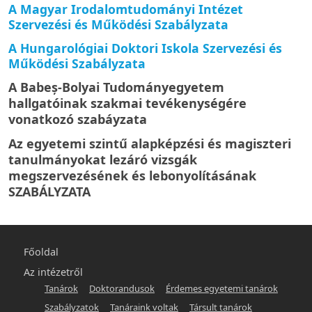
A Magyar Irodalomtudományi Intézet
Szervezési és Működési Szabályzata
A Hungarológiai Doktori Iskola Szervezési és
Működési Szabályzata
A Babeş-Bolyai Tudományegyetem
hallgatóinak szakmai tevékenységére
vonatkozó szabáyzata
Az egyetemi szintű alapképzési és magiszteri
tanulmányokat lezáró vizsgák
megszervezésének és lebonyolításának
SZABÁLYZATA
Főmenü
Főoldal
-
Az intézetről
Tanárok
Doktorandusok
Érdemes egyetemi tanárok
hunlit
Szabályzatok
Tanáraink voltak
Társult tanárok