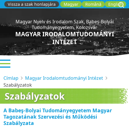
Ugrás
Vissza a szak honlapjára
Magyar
Română
English
a
tartalomra
Magyar Nyelv és Irodalom Szak, Babeș-Bolyai
Tudományegyetem, Kolozsvár
MAGYAR IRODALOMTUDOMÁNYI
INTÉZET
Címlap
Magyar Irodalomtudományi Intézet
Szabályzatok
Szabályzatok
A Babeş-Bolyai Tudományegyetem Magyar
Tagozatának Szervezési és Működési
Szabályzata