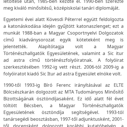
letöltése után, 1985-ben kezdte el. 1990-ben szerezte
meg kiváló minősítésű, középiskolai tanári diplomáját.
Egyetemi évei alatt Kövesdi Péterrel együtt feldolgozta
a katonáskodása idején gyűjtött katonaszlenget; ezt a
munkát 1988-ban a Magyar Csoportnyelvi Dolgozatok
című kiadványsorozat egyik köteteként meg is
jelentették. Alapítótagja volt a Magyar
Történészhallgatók Egyesületének, valamint a
Sic itur
ad astra
című történészfolyóiratnak. A folyóirat
szerkesztésében 1992-ig vett részt. 2006-tól 2009-ig a
folyóiratot kiadó Sic Itur ad astra Egyesület elnöke volt.
1990-től 1993-ig Bíró Ferenc irányításával az ELTE
Bölcsészkarán dolgozott az MTA Tudományos Minősítő
Bizottságának ösztöndíjasaként. Ez idő alatt fél évet
töltött Bécsben, a Magyar Történészhallgatók
Egyesületének ösztöndíja segítségével. 1993-tól
tanársegédi beosztásban, 1997-től adjunktusként, 2001-
től docensként dolgozott korábbi kutatóhelyén, a