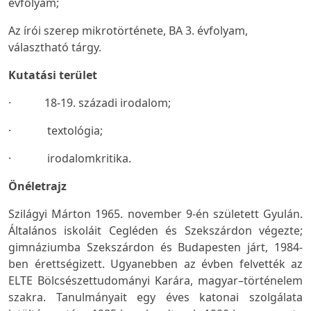
évfolyam;
Az írói szerep mikrotörténete, BA 3. évfolyam,
választható tárgy.
Kutatási terület
· 18-19. századi irodalom;
· textológia;
· irodalomkritika.
Önéletrajz
Szilágyi Márton 1965. november 9-én született Gyulán.
Általános iskoláit Cegléden és Szekszárdon végezte;
gimnáziumba Szekszárdon és Budapesten járt, 1984-
ben érettségizett. Ugyanebben az évben felvették az
ELTE Bölcsészettudományi Karára, magyar–történelem
szakra. Tanulmányait egy éves katonai szolgálata