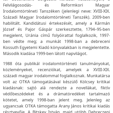
Felvilágosodás- és Reformkori Magyar
Irodalomtörténeti Tanszéken (jelenlegi neve: XVIII-XIX.
Századi Magyar Irodalomtörténeti Tanszék). 2009-ben
habilitált. Kandidátusi értekezését, amely a Kármán
József és Pajor Gáspár szerkesztette, 1794–95-ben
megjelent, Uránia című folyóirattal foglalkozik, 1997-
ben védte meg; a munkát 1998-ban a debreceni
Kossuth Egyetemi Kiadó könyvalakban is megjelentette.
Második kiadása 1999-ben látott napvilágot.
1988 óta publikál irodalomtörténeti tanulmányokat,
közleményeket, recenziókat, amelyek a XVIII-XIX.
századi magyar irodalommal foglalkoznak. Munkatársa
volt az OTKA támogatásával készülő Kölcsey kritikai
kiadásnak: sajtó alá rendezte a novellákat, fiktív
védőbeszédeket és a drámatöredéket tartalmazó
kötetet, amely 1998-ban jelent meg. Jelenleg az
ugyancsak OTKA támogatta Arany János kritikai kiadás
résztvevője. A Bitskey István, majd utóbb Debreczeni