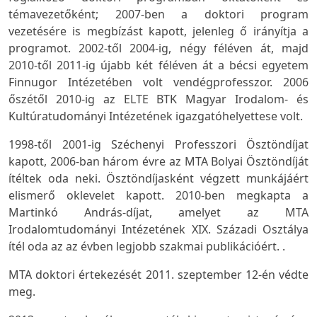
témavezetőként; 2007-ben a doktori program
vezetésére is megbízást kapott, jelenleg ő irányítja a
programot. 2002-től 2004-ig, négy féléven át, majd
2010-től 2011-ig újabb két féléven át a bécsi egyetem
Finnugor Intézetében volt vendégprofesszor. 2006
őszétől 2010-ig az ELTE BTK Magyar Irodalom- és
Kultúratudományi Intézetének igazgatóhelyettese volt.
1998-től 2001-ig Széchenyi Professzori Ösztöndíjat
kapott, 2006-ban három évre az MTA Bolyai Ösztöndíját
ítéltek oda neki. Ösztöndíjasként végzett munkájáért
elismerő oklevelet kapott. 2010-ben megkapta a
Martinkó András-díjat, amelyet az MTA
Irodalomtudományi Intézetének XIX. Századi Osztálya
ítél oda az az évben legjobb szakmai publikációért. .
MTA doktori értekezését 2011. szeptember 12-én védte
meg.