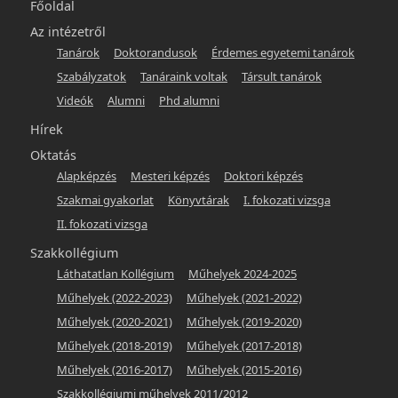
Főmenü
Főoldal
-
Az intézetről
Tanárok
Doktorandusok
Érdemes egyetemi tanárok
hunlit
Szabályzatok
Tanáraink voltak
Társult tanárok
Videók
Alumni
Phd alumni
Hírek
Oktatás
Alapképzés
Mesteri képzés
Doktori képzés
Szakmai gyakorlat
Könyvtárak
I. fokozati vizsga
II. fokozati vizsga
Szakkollégium
Láthatatlan Kollégium
Műhelyek 2024-2025
Műhelyek (2022-2023)
Műhelyek (2021-2022)
Műhelyek (2020-2021)
Műhelyek (2019-2020)
Műhelyek (2018-2019)
Műhelyek (2017-2018)
Műhelyek (2016-2017)
Műhelyek (2015-2016)
Szakkollégiumi műhelyek 2011/2012