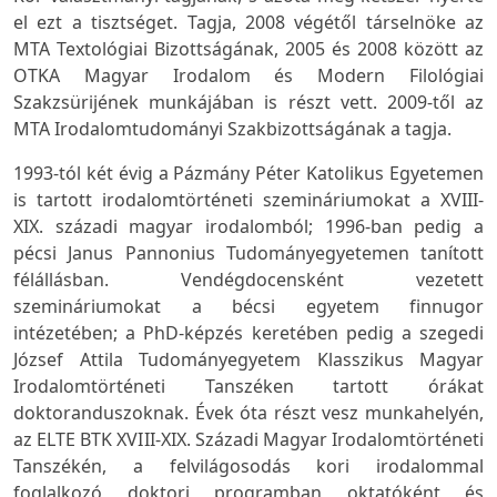
el ezt a tisztséget. Tagja, 2008 végétől társelnöke az
MTA Textológiai Bizottságának, 2005 és 2008 között az
OTKA Magyar Irodalom és Modern Filológiai
Szakzsürijének munkájában is részt vett. 2009-től az
MTA Irodalomtudományi Szakbizottságának a tagja.
1993-tól két évig a Pázmány Péter Katolikus Egyetemen
is tartott irodalomtörténeti szemináriumokat a XVIII-
XIX. századi magyar irodalomból; 1996-ban pedig a
pécsi Janus Pannonius Tudományegyetemen tanított
félállásban. Vendégdocensként vezetett
szemináriumokat a bécsi egyetem finnugor
intézetében; a PhD-képzés keretében pedig a szegedi
József Attila Tudományegyetem Klasszikus Magyar
Irodalomtörténeti Tanszéken tartott órákat
doktoranduszoknak. Évek óta részt vesz munkahelyén,
az ELTE BTK XVIII-XIX. Századi Magyar Irodalomtörténeti
Tanszékén, a felvilágosodás kori irodalommal
foglalkozó doktori programban oktatóként és