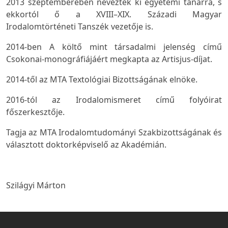
2013 szeptemberében nevezték ki egyetemi tanárrá, s
ekkortól ő a XVIII–XIX. Századi Magyar
Irodalomtörténeti Tanszék vezetője is.
2014-ben A költő mint társadalmi jelenség című
Csokonai-monográfiájáért megkapta az Artisjus-díjat.
2014-től az MTA Textológiai Bizottságának elnöke.
2016-tól az Irodalomismeret című folyóirat
főszerkesztője.
Tagja az MTA Irodalomtudományi Szakbizottságának és
választott doktorképviselő az Akadémián.
Szilágyi Márton