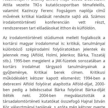
Attila vezette TKI-s kutatócsoportban témafelelős,
valamint Kazinczy Ferenc Fogságom naplója című
művének kritikai kiadását rendezte sajtó alá. Számos
irodalomtörténeti konferencián vett részt,
rendszeresen tart előadásokat itthon és külföldön.
Az irodalomtörténeti stúdiumok mellett foglalkozik a
kortársi magyar irodalommal is: kritikái, tanulmányai
különböző szépirodalmi folyóiratokban jelentek és
jelennek meg (Alföld, Holmi, Jelenkor, Bárka, Tiszatáj
stb.). 1995-ben megjelent a JAK-füzetek sorozatában a
kortárs irodalmat tárgyazó tanulmányainak a
gyűjteménye, Kritikai berek címen. Kritikusi
működéséért kétszer kapott elismerést: 1994-ben a
debreceni Alföld folyóirat alapította Alföld-díjat, 2000-
ben pedig a békéscsabai Bárka folyóirat Bárka-díját
ítélték neki. 2004-ben megválasztották a
társadalomtörténeti kutatókat összefogó Hajnal István
Kör választmányi tagjának, s azóta még kétszer nyerte