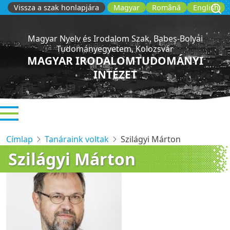
Ugrás
Vissza a szak honlapjára
Magyar
Română
English
a
tartalomra
Magyar Nyelv és Irodalom Szak, Babeș-Bolyai
Tudományegyetem, Kolozsvár
MAGYAR IRODALOMTUDOMÁNYI
INTÉZET
Címlap
Tanáraink voltak
Szilágyi Márton
Szilágyi Márton