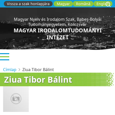
Ugrás
Vissza a szak honlapjára
Magyar
Română
English
a
tartalomra
Magyar Nyelv és Irodalom Szak, Babeș-Bolyai
Tudományegyetem, Kolozsvár
MAGYAR IRODALOMTUDOMÁNYI
INTÉZET
Címlap
Ziua Tibor Bálint
Ziua Tibor Bálint