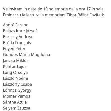
Va invitam in data de 10 noiembrie de la ora 17 in sala
Eminescu la lectura in memoriam Tibor Bálint. Invitati:
André Ferenc
Balázs Imre József
Barcsay Andrea
Bréda François
Egyed Péter
Gondos Mária-Magdolna
Jancsó Miklós
Kántor Lajos
Láng Orsolya
László Noémi
Lászlóffy Csaba
Lőrincz György
Molnár Vilmos
Sántha Attila
Selyem Zsuzsa