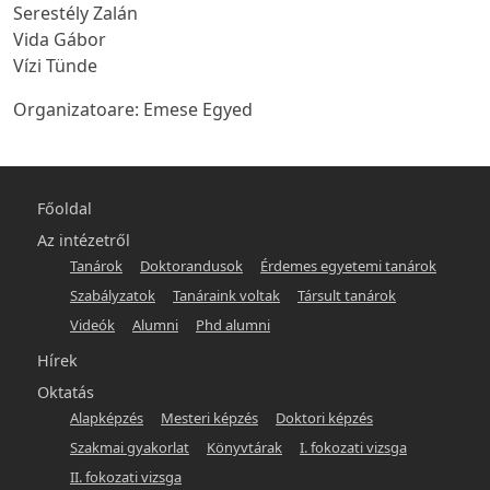
Serestély Zalán
Vida Gábor
Vízi Tünde
Organizatoare: Emese Egyed
Főmenü
Főoldal
-
Az intézetről
Tanárok
Doktorandusok
Érdemes egyetemi tanárok
hunlit
Szabályzatok
Tanáraink voltak
Társult tanárok
Videók
Alumni
Phd alumni
Hírek
Oktatás
Alapképzés
Mesteri képzés
Doktori képzés
Szakmai gyakorlat
Könyvtárak
I. fokozati vizsga
II. fokozati vizsga