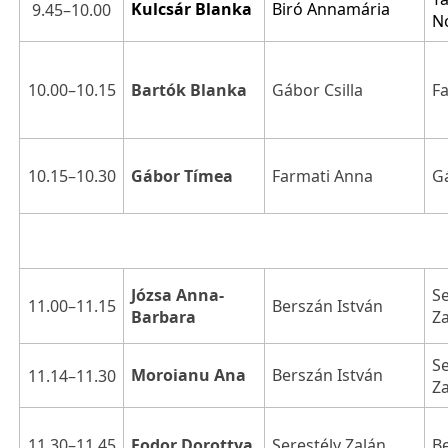
Kulcsár Blanka
Biró Annamária
9.45–10.00
N
10.00–10.15
F
Bartók Blanka
Gábor Csilla
10.15–10.30
Gá
Gábor Tímea
Farmati Anna
Se
Józsa Anna-
11.00–11.15
Berszán István
Z
Barbara
Se
Moroianu Ana
Berszán István
11.14–11.30
Z
11.30–11.45
B
Fodor Dorottya
Serestély Zalán