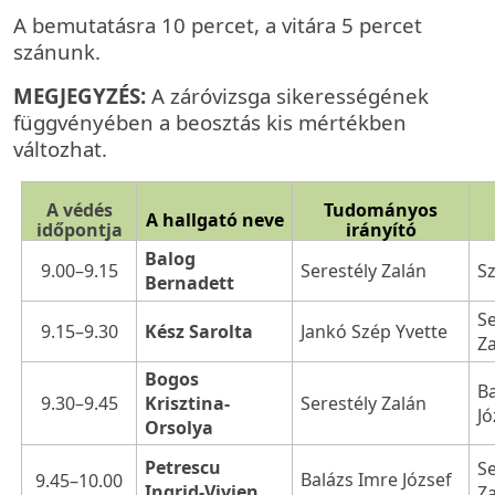
A bemutatásra 10 percet, a vitára 5 percet
szánunk.
MEGJEGYZÉS:
A záróvizsga sikerességének
függvényében a beosztás kis mértékben
változhat.
A védés
Tudományos
A hallgató neve
időpontja
irányító
Balog
9.00–9.15
Serestély Zalán
Sz
Bernadett
Se
9.15–9.30
Kész Sarolta
Jankó Szép Yvette
Z
Bogos
B
9.30–9.45
Krisztina-
Serestély Zalán
Jó
Orsolya
Petrescu
Se
Balázs Imre József
9.45–10.00
Ingrid-Vivien
Z