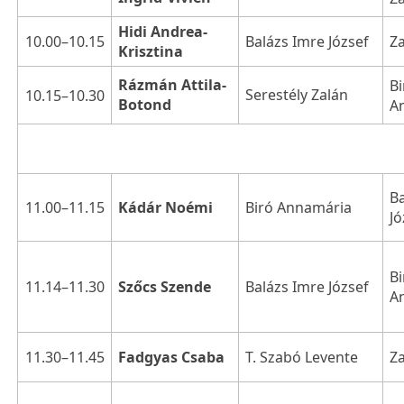
Hidi Andrea-
10.00–10.15
Z
Balázs Imre József
Krisztina
Rázmán Attila-
Bi
Serestély Zalán
10.15–10.30
Botond
A
B
11.00–11.15
Kádár Noémi
Biró Annamária
Jó
Bi
11.14–11.30
Szőcs Szende
Balázs Imre József
A
11.30–11.45
Fadgyas Csaba
T. Szabó Levente
Z