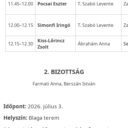
11.45–12.00
Z
Pocsai Eszter
T. Szabó Levente
12.00–12.15
Z
Simonfi Iringó
T. Szabó Levente
Kiss-Lőrincz
12.15–12.30
Ábrahám Anna
S
Zsolt
2. BIZOTTSÁG
Farmati Anna, Berszán István
Időpont:
2026. július 3.
Helyszín:
Blaga terem