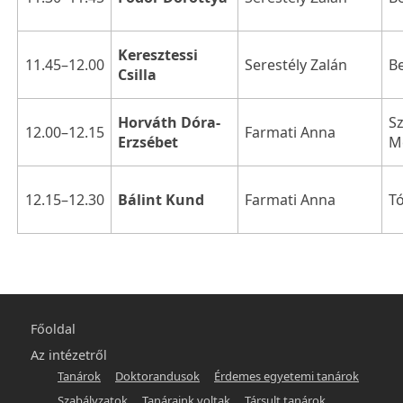
Keresztessi
11.45–12.00
B
Serestély Zalán
Csilla
S
Horváth Dóra-
12.00–12.15
Farmati Anna
M
Erzsébet
12.15–12.30
T
Bálint Kund
Farmati Anna
Főmenü
Főoldal
-
Az intézetről
Tanárok
Doktorandusok
Érdemes egyetemi tanárok
hunlit
Szabályzatok
Tanáraink voltak
Társult tanárok