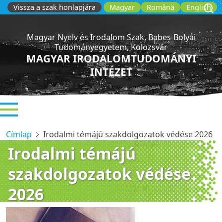
Ugrás
Vissza a szak honlapjára
Magyar
Română
English
a
tartalomra
Magyar Nyelv és Irodalom Szak, Babeș-Bolyai
Tudományegyetem, Kolozsvár
MAGYAR IRODALOMTUDOMÁNYI
INTÉZET
Címlap
Irodalmi témájú szakdolgozatok védése 2026
Irodalmi témájú
szakdolgozatok védése
2026