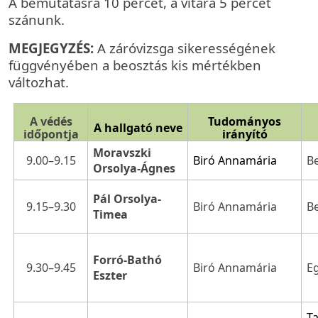
A bemutatásra 10 percet, a vitára 5 percet
szánunk.
MEGJEGYZÉS:
A záróvizsga sikerességének
függvényében a beosztás kis mértékben
változhat.
A védés
Tudományos
A hallgató neve
időpontja
irányító
Moravszki
9.00–9.15
B
Biró Annamária
Orsolya-Ágnes
Pál Orsolya-
9.15–9.30
B
Biró Annamária
Timea
Forró-Bathó
9.30–9.45
E
Biró Annamária
Eszter
Ta