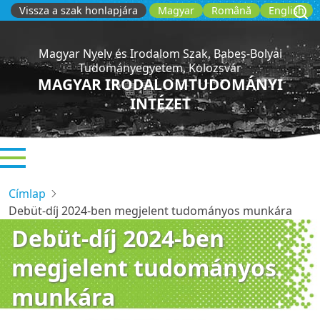
Ugrás
Vissza a szak honlapjára
Magyar
Română
English
a
tartalomra
Magyar Nyelv és Irodalom Szak, Babeș-Bolyai
Tudományegyetem, Kolozsvár
MAGYAR IRODALOMTUDOMÁNYI
INTÉZET
Címlap
Debüt-díj 2024-ben megjelent tudományos munkára
Debüt-díj 2024-ben
megjelent tudományos
munkára