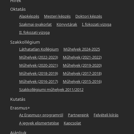
Hírek
Oktatás
Alapképzés
Mesteri képzés
Doktori képzés
Szakmai gyakorlat
Könyvtárak
I. fokozati vizsga
II. fokozati vizsga
Szakkollégium
Láthatatlan Kollégium
Műhelyek 2024-2025
Műhelyek (2022-2023)
Műhelyek (2021-2022)
Műhelyek (2020-2021)
Műhelyek (2019-2020)
Műhelyek (2018-2019)
Műhelyek (2017-2018)
Műhelyek (2016-2017)
Műhelyek (2015-2016)
Szakkollégiumi műhelyek 2011/2012
Kutatás
Erasmus+
Az Erasmus+ programról
Partnereink
Felvételi kiírás
A jegyek elismertetése
Kapcsolat
Ajánljuk