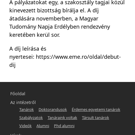
A pályázatokat egy, a szakosztály tagjai közül
kinevezett bizottság bírálja el. A díj
átadására novemberben, a Magyar
Tudomány Napja Erdélyben rendezvény
keretében kerül sor.
A díj leírása és
nyertesei:
https://www.eme.ro/oldal/debut-
dij
Főmenü
Főoldal
-
Az intézetről
Tanárok
Doktorandusok
Érdemes egyetemi tanárok
hunlit
Szabályzatok
Tanáraink voltak
Társult tanárok
Videók
Alumni
Phd alumni