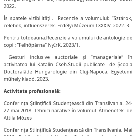
2022.
Îs spatele vizibilităţii.
Recenzie a volumului: “Sztárok,
celebek, influenszerek. Erdélyi Múzeum LXXXIV. 2022. 3.
Pentru totdeauna.
Recenzie a volumului de antologie de
copii: “Felhőpárna” NyIrK. 2023/1.
Gesturi inclusive auctoriale şi “manageriale” în
activitatea lui Katalin Cseh
.Studii publicate de Şcoala
Doctoralăde Hungarologie din Cluj-Napoca. Egyetemi
műhely kiadó. 2023.
Activitate profesiona
lă:
Conferinţa Ştiinţifică Studenţească din Transilvania. 24-
27 mai 2018.
Tehnici narative
în volumul
Átmenetek de
Attila Mózes
Conferinţa Ştiinţifică Studenţească din Transilvania. Mai