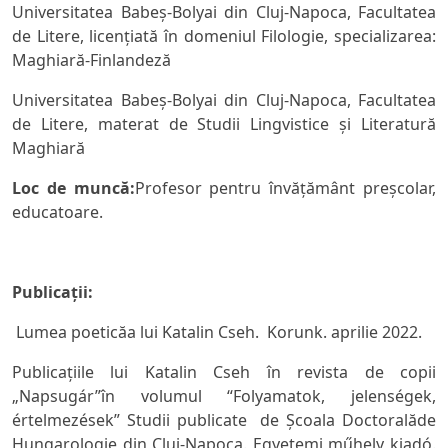
Universitatea Babeş-Bolyai din Cluj-Napoca, Facultatea
de Litere, licenţiată în domeniul Filologie, specializarea:
Maghiară-Finlandeză
Universitatea Babeş-Bolyai din Cluj-Napoca, Facultatea
de Litere, materat de Studii Lingvistice şi Literatură
Maghiară
Loc de muncă:
Profesor pentru învăţământ preşcolar,
educatoare.
Publica
ții:
Lumea poetic
ă
a lui Katalin Cseh.
Korunk. aprilie 2022.
Publicaţiile lui Katalin Cseh în revista de copii
„Napsugár”
în volumul “Folyamatok, jelenségek,
értelmezések” Studii publicate de Şcoala Doctoralăde
Hungarologie din Cluj-Napoca. Egyetemi műhely kiadó.