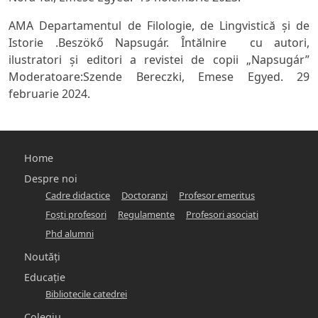
AMA Departamentul de Filologie, de Lingvistică şi de
Istorie .
Beszökő Napsugár
. Întălnire cu autori,
ilustratori şi editori a revistei de copii „Napsugár”
Moderatoare:Szende Bereczki, Emese Egyed. 29
februarie 2024.
Főmenü
Home
-
Despre noi
Cadre didactice
Doctoranzi
Profesor emeritus
hunlit
Foşti profesori
Regulamente
Profesori asociati
Phd alumni
Noutăți
Educație
Bibliotecile catedrei
Colegiu