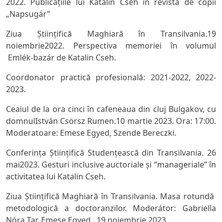
2022.
Publicaţiile lui Katalin Cseh în revista de copii
„Napsugár”
Ziua Ştiinţifică Maghiară în Transilvania.19
noiembrie2022.
Perspectiva memoriei în volumul
Emlék-bazár de Katalin Cseh.
Coordonator practică profesională: 2021-2022, 2022-
2023.
Ceaiul de la ora cinci în cafeneaua din cluj Bulgakov, cu
domnul
István
Csörsz Rumen
.10 martie 2023. Ora: 17:00.
Moderatoare: Emese Egyed, Szende Bereczki.
Conferinţa Ştiinţifică Studenţească din Transilvania. 26
mai2023.
Gesturi inclusive auctoriale şi “manageriale” în
activitatea lui Katalin Cseh
.
Ziua Ştiinţifică Maghiară în Transilvania.
Masa rotundă
metodologic
ă a doctoranzilor.
Moderátor: Gabriella
Nóra Tar, Emese Egyed. 19 noiembrie 2023.