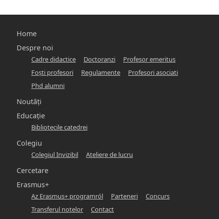
Főmenü
Home
-
Despre noi
Cadre didactice
Doctoranzi
Profesor emeritus
hunlit
Foşti profesori
Regulamente
Profesori asociati
Phd alumni
Noutăți
Educație
Bibliotecile catedrei
Colegiu
Colegiul Invizibil
Ateliere de lucru
Cercetare
Erasmus+
Az Erasmus+ programról
Parteneri
Concurs
Transferul notelor
Contact