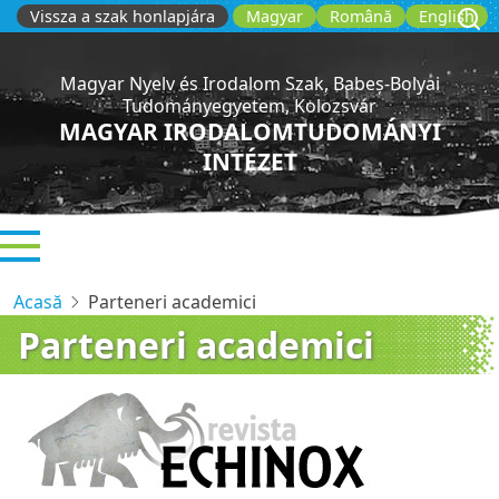
Sari
Vissza a szak honlapjára
Magyar
Română
English
la
conținutul
Magyar Nyelv és Irodalom Szak, Babeș-Bolyai
principal
Tudományegyetem, Kolozsvár
MAGYAR IRODALOMTUDOMÁNYI
INTÉZET
Acasă
Parteneri academici
Parteneri academici