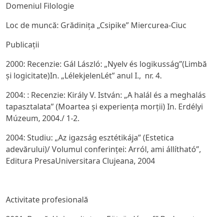
Domeniul Filologie
Loc de muncă: Grădinița „Csipike” Miercurea-Ciuc
Publicații
2000: Recenzie: Gál László: „Nyelv és logikusság”(Limbă
și logicitate)In. „LélekjelenLét” anul I., nr. 4.
2004: : Recenzie: Király V. István: „A halál és a meghalás
tapasztalata” (Moartea și experiența morții) In. Erdélyi
Múzeum, 2004./ 1-2.
2004: Studiu: „Az igazság esztétikája” (Estetica
adevărului)/ Volumul conferinței: Arról, ami állítható”,
Editura PresaUniversitara Clujeana, 2004
Activitate profesională