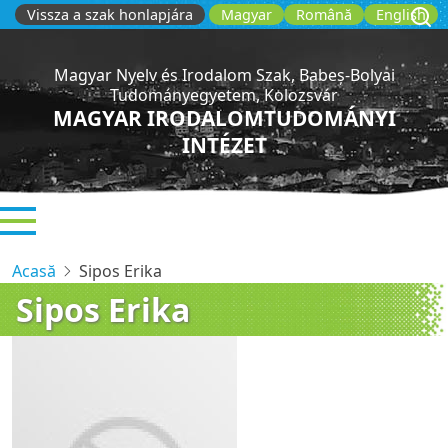
Sari
Vissza a szak honlapjára
Magyar
Română
English
la
conținutul
Magyar Nyelv és Irodalom Szak, Babeș-Bolyai
principal
Tudományegyetem, Kolozsvár
MAGYAR IRODALOMTUDOMÁNYI
INTÉZET
Acasă
Sipos Erika
Sipos Erika