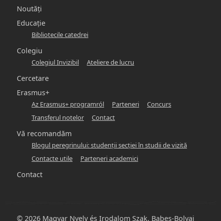
Noutăți
Educație
Bibliotecile catedrei
Colegiu
Colegiul Invizibil
Ateliere de lucru
Cercetare
Erasmus+
Az Erasmus+ programról
Parteneri
Concurs
Transferul notelor
Contact
Vă recomandăm
Blogul peregrinului: studenţii secţiei în studii de vizită
Contacte utile
Parteneri academici
Contact
© 2026 Magyar Nyelv és Irodalom Szak, Babeș-Bolyai