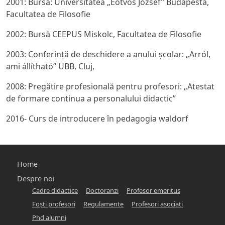
2001: Bursă: Universitatea „Eötvös József” Budapesta,
Facultatea de Filosofie
2002: Bursă CEEPUS Miskolc, Facultatea de Filosofie
2003: Conferință de deschidere a anului şcolar: „Arról,
ami állítható” UBB, Cluj,
2008: Pregătire profesională pentru profesori: „Atestat
de formare continua a personalului didactic”
2016- Curs de introducere în pedagogia waldorf
Főmenü
Home
-
Despre noi
Cadre didactice
Doctoranzi
Profesor emeritus
hunlit
Foşti profesori
Regulamente
Profesori asociati
Phd alumni