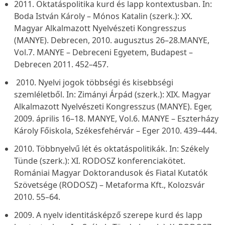
2011. Oktatáspolitika kurd és lapp kontextusban. In:
Boda István Károly – Mónos Katalin (szerk.):
XX.
Magyar Alkalmazott Nyelvészeti Kongresszus
(MANYE).
Debrecen, 2010. augusztus 26–28
.
MANYE,
Vol.7.
MANYE – Debreceni Egyetem, Budapest –
Debrecen 2011. 452–457.
2010. Nyelvi jogok többségi és kisebbségi
szemléletből. In: Zimányi Árpád (szerk.):
XIX. Magyar
Alkalmazott Nyelvészeti Kongresszus (MANYE). Eger,
2009. április 16–18. MANYE, Vol.6.
MANYE – Eszterházy
Károly Főiskola, Székesfehérvár – Eger 2010. 439–444.
2010. Többnyelvű lét és oktatáspolitikák. In: Székely
Tünde (szerk.):
XI. RODOSZ konferenciakötet.
Romániai Magyar Doktorandusok és Fiatal Kutatók
Szövetsége (RODOSZ) – Metaforma Kft., Kolozsvár
2010. 55–64.
2009. A nyelv identitásképző szerepe kurd és lapp