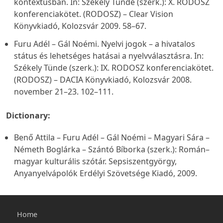
kontextusban. In: Székely Tünde (szerk.):
X. RODOSZ
konferenciakötet.
(RODOSZ) – Clear Vision
Könyvkiadó, Kolozsvár 2009. 58–67.
Furu Adél – Gál Noémi. Nyelvi jogok – a hivatalos
státus és lehetséges hatásai a nyelvválasztásra. In:
Székely Tünde (szerk.):
IX. RODOSZ konferenciakötet.
(RODOSZ) – DACIA Könyvkiadó, Kolozsvár 2008.
november 21–23. 102–111.
Dictionary:
Benő Attila – Furu Adél – Gál Noémi – Magyari Sára –
Németh Boglárka – Szántó Bíborka (szerk.):
Román–
magyar kulturális szótár.
Sepsiszentgyörgy,
Anyanyelvápolók Erdélyi Szövetsége Kiadó, 2009.
Főmenü
Home