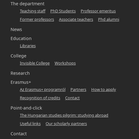
-
The department
Teaching staff
PhD Students
Professor emeritus
hunlit
Former professors
Associate teachers
Phd alumni
News
Education
Libraries
College
Invisible College
Workshops
Research
Erasmus+
Az Erasmus+ programról
Partners
How to apply
Recognition of credits
Contact
Point-and-click
The Hungarian studies pilgrim: studying abroad
Useful links
Our scholarly partners
Contact