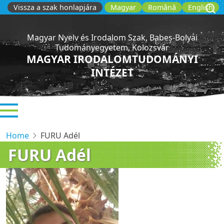
Skip
Vissza a szak honlapjára
Magyar
Română
English
to
main
Magyar Nyelv és Irodalom Szak, Babeș-Bolyai
content
Tudományegyetem, Kolozsvár
MAGYAR IRODALOMTUDOMÁNYI
INTÉZET
Home
FURU Adél
FURU Adél