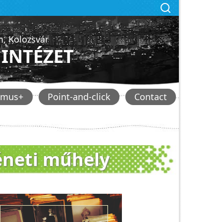
, Kolozsvár
INTÉZET
smus+
Point-and-click
Contact
éneti műhely