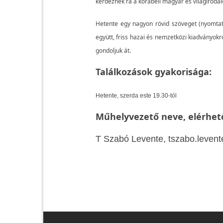
kérdeznek rá a korabeli magyar és világirodalo
Hetente egy nagyon rövid szöveget (nyomtatot
együtt, friss hazai és nemzetközi kiadványokr
gondoljuk át.
Találkozások gyakorisága:
Hetente, szerda este 19.30-tól
Műhelyvezető neve, elérhet
T Szabó Levente, tszabo.levent