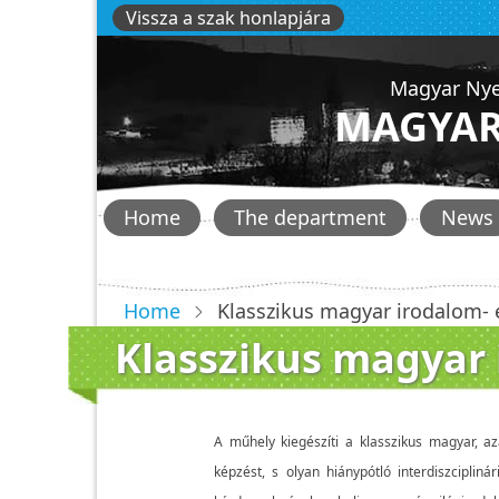
Skip
Vissza a szak honlapjára
to
main
Magyar Nye
content
MAGYAR
Főmenü
Home
The department
News
-
hunlit
Home
Klasszikus magyar irodalom- 
Klasszikus magyar 
A műhely kiegészíti a klasszikus magyar, az
képzést, s olyan hiánypótló interdiszciplin