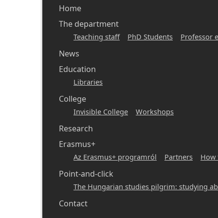
Főmenü
Home
-
The department
Teaching staff
PhD Students
Professor 
hunlit
News
Education
Libraries
College
Invisible College
Workshops
Research
Erasmus+
Az Erasmus+ programról
Partners
How 
Point-and-click
The Hungarian studies pilgrim: studying a
Contact