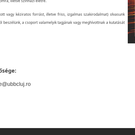
mra, illetve színházi életre.
t vagy kéziratos forrást, illetve friss, izgalmas szakirodalmat) olvasunk
ól beszélünk, a csoport valamelyik tagjának vagy meghívottnak a kutatását
ősége:
e@ubbcluj.ro