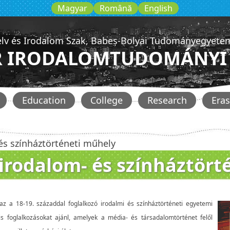
Magyar
Română
English
lv és Irodalom Szak, Babeș-Bolyai Tudományegyetem
 IRODALOMTUDOMÁNYI 
Education
College
Research
Era
és színháztörténeti műhely
irodalom- és színháztört
az a 18-19. századdal foglalkozó irodalmi és színháztörténeti egyetemi
áris foglalkozásokat ajánl, amelyek a média- és társadalomtörténet felől