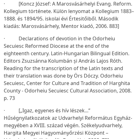
· [Koncz József: A Marosvásárhelyi Evang. Reform.
Kollegium története. Külön lenyomat a Kollegium 1883–
1888. és 1894/95. iskolai évi Értesitőiből. Második
kiadás: Marosvásárhely, Mentor kiadó, 2006. 883]
· Declarations of devotion in the Odorheiu
Secuiesc Reformed Diocese at the end of the
eighteenth century. Latin-Hungarian Bilingual Edition.
Editors Zsuzsánna Kolumbán și András Lajos Róth.
Reading for the transcription of the Latin texts and
their translation was done by Örs Dóczy. Odorheiu
Secuiesc, Center for Culture and Tradition of Harghita
County - Odorheiu Secuiesc Cultural Association, 2008.
p. 73
· [„Igaz, egyenes és hív lészek...”
Hűségnyilatkozatok az Udvarhelyi Református Egyház-
megyében a XVIII. század végén. Székelyudvarhely,
Hargita Megyei Hagyományőrzési Központ –