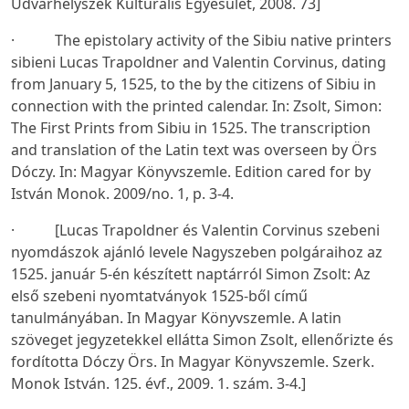
Udvarhelyszék Kulturális Egyesület, 2008. 73]
· The epistolary activity of the Sibiu native printers
sibieni Lucas Trapoldner and Valentin Corvinus, dating
from January 5, 1525, to the by the citizens of Sibiu in
connection with the printed calendar. In: Zsolt, Simon:
The First Prints from Sibiu in 1525. The transcription
and translation of the Latin text was overseen by Örs
Dóczy. In: Magyar Könyvszemle. Edition cared for by
István Monok. 2009/no. 1, p. 3-4.
· [Lucas Trapoldner és Valentin Corvinus szebeni
nyomdászok ajánló levele Nagyszeben polgáraihoz az
1525. január 5-én készített naptárról Simon Zsolt: Az
első szebeni nyomtatványok 1525-ből című
tanulmányában. In Magyar Könyvszemle. A latin
szöveget jegyzetekkel ellátta Simon Zsolt, ellenőrizte és
fordította Dóczy Örs. In Magyar Könyvszemle. Szerk.
Monok István. 125. évf., 2009. 1. szám. 3-4.]