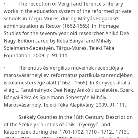
· The reception of Vergil and Terence’s literary
works in the education system of the reformed private
schools in Târgu-Mures, during Mátyás Fogarasi’s
administration as Rector (1662-1665). In: Homage
Studies for the seventy year old researcher Anikó Deé
Nagy. Edition cared by Réka Bányai and Mihály
Spielmann-Sebestyén. Târgu-Mures, Teleki Téka
Foundation, 2009. p. 91-111.
· [Terentius és Vergilius műveinek recepciója a
marosvásárhelyi ev. református partikula tanrendjében
iskolamestersége alatt (1662 - 1665). In Könyvek által a
világ ... Tanulmányok Deé Nagy Anikó tiszteletére. Szerk.
Bányai Réka és Spielmann-Sebestyén Mihály.
Marosvásárhely, Teleki Téka Alapítvány, 2009. 91-111.]
· Székely Counties in the 18th Century. Description
of the Székely Counties of Csík-, Gyergyó- and
Kászonszék during the 1701-1702, 1710 - 1712., 1713.,