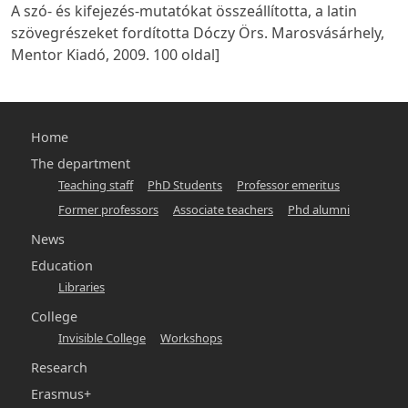
A szó- és kifejezés-mutatókat összeállította, a latin
szövegrészeket fordította Dóczy Örs. Marosvásárhely,
Mentor Kiadó, 2009. 100 oldal]
Főmenü
Home
-
The department
Teaching staff
PhD Students
Professor emeritus
hunlit
Former professors
Associate teachers
Phd alumni
News
Education
Libraries
College
Invisible College
Workshops
Research
Erasmus+