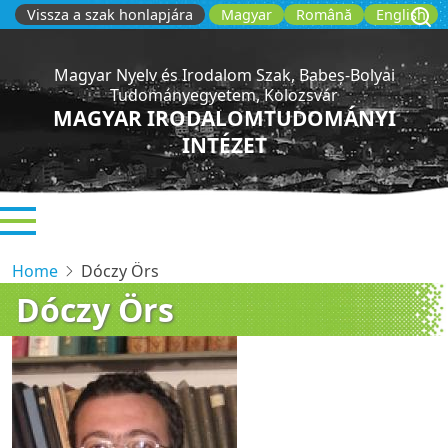
Skip
Vissza a szak honlapjára
Magyar
Română
English
to
main
Magyar Nyelv és Irodalom Szak, Babeș-Bolyai
content
Tudományegyetem, Kolozsvár
MAGYAR IRODALOMTUDOMÁNYI
INTÉZET
Home
Dóczy Örs
Dóczy Örs