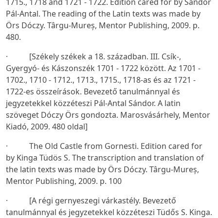
1715., 1718 and 1721 - 1722. Edition cared for by Sándor
Pál-Antal. The reading of the Latin texts was made by
Örs Dóczy. Târgu-Mureș, Mentor Publishing, 2009. p.
480.
· [Székely székek a 18. században. III. Csík-,
Gyergyó- és Kászonszék 1701 - 1722 között. Az 1701 -
1702., 1710 - 1712., 1713., 1715., 1718-as és az 1721 -
1722-es összeírások. Bevezető tanulmánnyal és
jegyzetekkel közzéteszi Pál-Antal Sándor. A latin
szöveget Dóczy Örs gondozta. Marosvásárhely, Mentor
Kiadó, 2009. 480 oldal]
· The Old Castle from Gornesti. Edition cared for
by Kinga Tüdös S. The transcription and translation of
the latin texts was made by Örs Dóczy. Târgu-Mureș,
Mentor Publishing, 2009. p. 100
· [A régi gernyeszegi várkastély. Bevezető
tanulmánnyal és jegyzetekkel közzéteszi Tüdős S. Kinga.