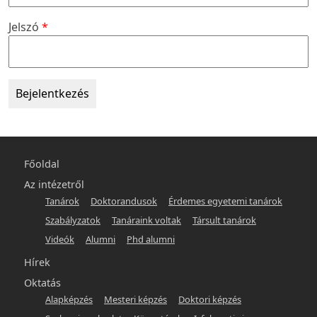
Jelszó
Főmenü
Főoldal
-
Az intézetről
Tanárok
Doktorandusok
Érdemes egyetemi tanárok
hunlit
Szabályzatok
Tanáraink voltak
Társult tanárok
Videók
Alumni
Phd alumni
Hírek
Oktatás
Alapképzés
Mesteri képzés
Doktori képzés