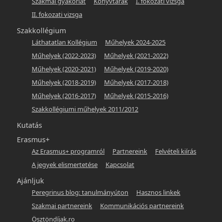
Szakmai gyakorlat
Könyvtárak
I. fokozati vizsga
II. fokozati vizsga
Szakkollégium
Láthatatlan Kollégium
Műhelyek 2024-2025
Műhelyek (2022-2023)
Műhelyek (2021-2022)
Műhelyek (2020-2021)
Műhelyek (2019-2020)
Műhelyek (2018-2019)
Műhelyek (2017-2018)
Műhelyek (2016-2017)
Műhelyek (2015-2016)
Szakkollégiumi műhelyek 2011/2012
Kutatás
Erasmus+
Az Erasmus+ programról
Partnereink
Felvételi kiírás
A jegyek elismertetése
Kapcsolat
Ajánljuk
Peregrinus blog: tanulmányúton
Hasznos linkek
Szakmai partnereink
Kommunikációs partnereink
Ösztöndíjak.ro