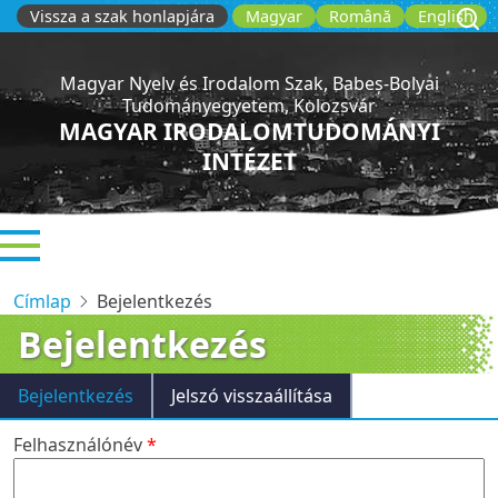
Ugrás
Vissza a szak honlapjára
Magyar
Română
English
a
tartalomra
Magyar Nyelv és Irodalom Szak, Babeș-Bolyai
Tudományegyetem, Kolozsvár
MAGYAR IRODALOMTUDOMÁNYI
INTÉZET
Címlap
Bejelentkezés
Bejelentkezés
Elsődleges
Bejelentkezés
Jelszó visszaállítása
fülek
Felhasználónév